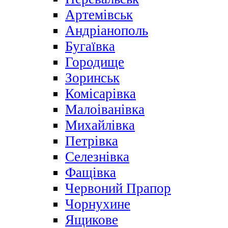
Артемівськ
Андріанополь
Бугаївка
Городище
Зоринськ
Комісарівка
Малоіванівка
Михайлівка
Петрівка
Селезнівка
Фащівка
Червоний Прапор
Чорнухине
Ящикове