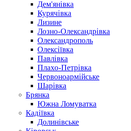
Дем'янівка
Курячівка
Лизине
Лозно-Олександрівка
Олександрополь
Олексіївка
Павлівка
Плахо-Петрівка
Червоноармійське
Шарівка
Брянка
Южна Ломуватка
Кадіївка
Долинівське