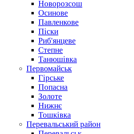
Новорозсош
Осинове
Павленкове
Піски
Риб'янцеве
Степне
Танюшівка
Первомайськ
Гірське
Попасна
Золоте
Нижнє
Тошківка
Перевальський район
Перевальськ