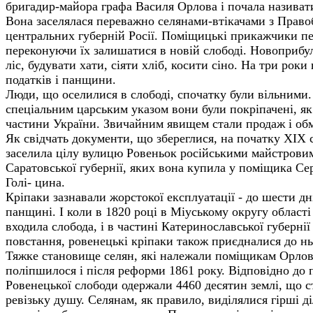
бригадир-майора графа Василя Орлова і почала назива
Вона заселялася переважно селянами-втікачами з Право
центральних губерній Росії. Поміщицькі прикажчики пе
переконуючи їх залишатися в новій слободі. Новоприбу
ліс, будувати хати, сіяти хліб, косити сіно. На три роки
податків і панщини.
Люди, що оселилися в слободі, спочатку були вільними.
спеціальним царським указом вони були покріпачені, як 
частини України. Звичайним явищем стали продаж і обм
Як свідчать документи, що збереглися, на початку XIX
заселила цілу вулицю Ровеньок російськими майстровим
Саратовської губернії, яких вона купила у поміщика Се
Голі- цинa.
Кріпаки зазнавали жорстокої експлуатації - до шести д
панщині. І коли в 1820 році в Міуському округу області
входила слобода, і в частині Катеринославської губерні
повстання, ровенецькі кріпаки також приєдналися до нь
Тяжке становище селян, які належали поміщикам Орлов
поліпшилося і після реформи 1861 року. Відповідно до
Ровенецької слободи одержали 4460 десятин землі, що с
ревізьку душу. Селянам, як правило, виділялися гірші д