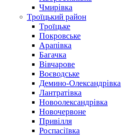
Чмирівка
Троїцький район
Троїцьке
Покровське
Арапівка
Багачка
Вівчарове
Воєводське
Демино-Олександрівка
Лантратівка
Новоолександрівка
Новочервоне
Привілля
Роспасіївка