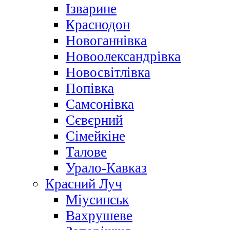
Ізварине
Краснодон
Новоганнівка
Новоолександрівка
Новосвітлівка
Попівка
Самсонівка
Сєвєрний
Сімейкіне
Талове
Урало-Кавказ
Красний Луч
Міусинськ
Вахрушеве