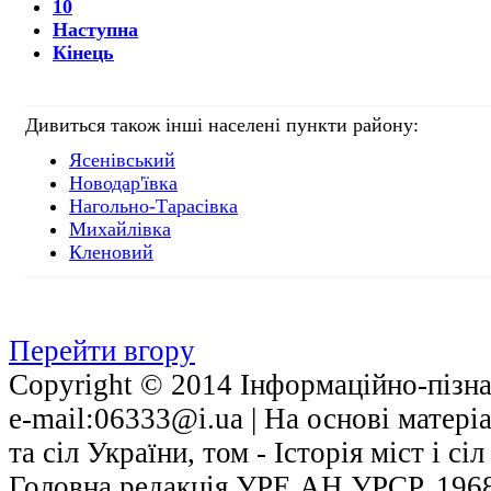
10
Наступна
Кінець
Дивиться також інші населені пункти району:
Ясенівський
Новодар'ївка
Нагольно-Тарасівка
Михайлівка
Кленовий
Перейти вгору
Copyright © 2014 Інформаційно-пізнав
е-mail:06333@i.ua | На основі матері
та сіл України, том - Історія міст і с
Головна редакція УРЕ АН УРСР, 1968.