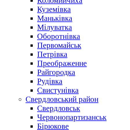
Коломийчиха
Куземівка
Маньківка
Мілуватка
Оборотнівка
Первомайськ
Петрівка
Преображенне
Райгородка
Рудівка
Свистунівка
Свердловський район
Свердловськ
Червонопартизанськ
Бірюкове