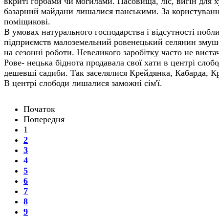
вкриті горбами чи могилами. Пасовища, ліс, вигін для х
базарний майдани лишалися панськими. За користуванн
поміщикові.
В умовах натурального господарства і відсутності поб
підприємств малоземельний ровенецький селянин змуш
на сезонні роботи. Невеликого заробітку часто не вистач
Рове- нецька біднота продавала свої хати в центрі слобод
дешевші садиби. Так заселялися Крейдянка, Кабарда, К
В центрі слободи лишалися заможні сім'ї.
Початок
Попередня
1
2
3
4
5
6
7
8
9