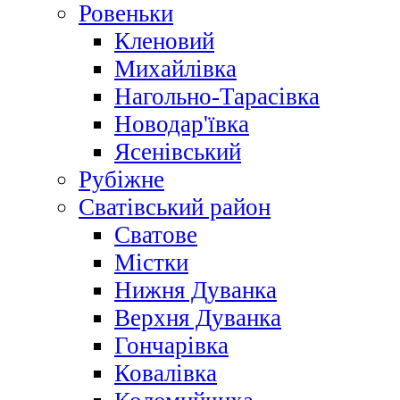
Ровеньки
Кленовий
Михайлівка
Нагольно-Тарасівка
Новодар'ївка
Ясенівський
Рубіжне
Сватівський район
Сватове
Містки
Нижня Дуванка
Верхня Дуванка
Гончарівка
Ковалівка