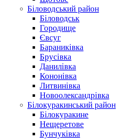
Біловодський район
Біловодськ
Городище
Євсуг
Бараниківка
Брусівка
Данилівка
Кононівка
Литвинівка
Новоолександрівка
Білокуракинський район
Білокуракине
Нещеретове
Бунчуківка