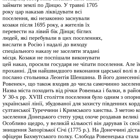
займати землі по Дінцю. У травні 1705
року цар наказав ліквідувати всі
поселення, які незаконно заснували
козаки після 1695 року, а жителів їх
перевести на лівий бік Дінця; біглих
людей, які перебували в цих поселеннях,
вислати в Росію і надалі до виходу
спеціального наказу не заселяти згадані
місця. Козаки не поспішали виконувати
цей наказ, просили государя не чіпати поселення. Але ї
проханні. Для найшвидшого виконання царської волі в 
послано стольника Леонтія Шеншина. В його донесенні 
Ровенек», що також входив до числа самочинно заселен
Назва міста походить від річки Ровенька і балки, в рай
У 30-х рр. XVIII століття поселення було одним з опорн
української лінії, збудованої для захисту південних кор
султанської Туреччини і Кримського ханства. З метою к
заселення Донецького степу уряд охоче роздавав великі
Особливо щедро, у великій кількості він дарував їх св
знищення Запорізької Січі (1775 р.). На Донеччині діс
офіцери Бахмутського полку. Слобода Ровенецька стала