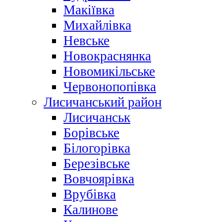
Макіївка
Михайлівка
Невське
Новокраснянка
Новомикільське
Червонопопівка
Лисичанський район
Лисичанськ
Борівське
Білогорівка
Березівське
Вовчоярівка
Врубівка
Калинове