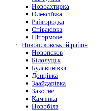
Новоахтирка
Олексіївка
Райгородка
Співаківка
Штормове
Новопсковський район
Новопсков
Білолуцьк
Булавинівка
Донцівка
Заайдарівка
Закотне
Кам'янка
Новобіла