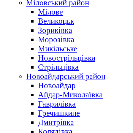
Міловський район
Мілове
Великоцьк
Зориківка
Морозівка
Микільське
Новострільцівка
Стрільцівка
Новоайдарський район
Новоайдар
Айдар-Миколаївка
Гаврилівка
Гречишкине
Дмитрівка
Колядівка