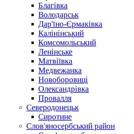
Благівка
Володарськ
Дар'їно-Єрмаківка
Калінінський
Комсомольський
Ленінське
Матвіївка
Медвежанка
Новоборовиці
Олександрівка
Провалля
Северодонецьк
Сиротине
Слов'яносербський район