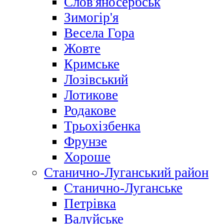
Слов'яносербськ
Зимогір'я
Весела Гора
Жовте
Кримське
Лозівський
Лотикове
Родакове
Трьохізбенка
Фрунзе
Хороше
Станично-Луганський район
Станично-Луганське
Петрівка
Валуйське