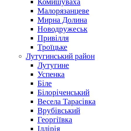
Комишуваха
Малорязанцеве
Мирна Долина
Новодружеськ
Привілля
Троїцьке
Лутугинський район
Лутугине
Успенка
Біле
Білоріченський
Весела Тарасівка
Врубівський
Георгіївка
Іллірія