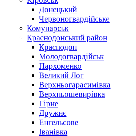
Кіровськ
Донецький
Червоногвардійське
Комунарськ
Краснодонський район
Краснодон
Молодогвардійськ
Пархоменко
Великий Лог
Верхньогарасимівка
Верхньошевирівка
Гірне
Дружнє
Енгельсове
Іванівка