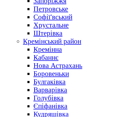
Запоріжжя
Петровське
Софії'вський
Хрустальне
Штерівка
Кремінський район
Кремінна
Кабаннє
Нова Астрахань
Боровеньки
Булгаківка
Варварівка
Голубівка
Єпіфанівка
Кудряшівка