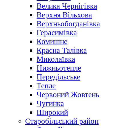
Велика Чернігівка
Верхня Вільхова
Верхньобогданівка
Герасимівка
Комишне
Красна Талівка
Миколаївка
Нижньотепле
Передільське
Тепле
Червоний Жовтень
Чугинка
Широкий
Старобільський район