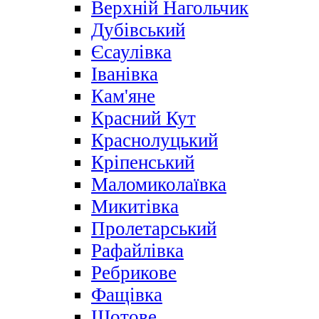
Верхній Нагольчик
Дубівський
Єсаулівка
Іванівка
Кам'яне
Красний Кут
Краснолуцький
Кріпенський
Маломиколаївка
Микитівка
Пролетарський
Рафайлівка
Ребрикове
Фащівка
Щотове