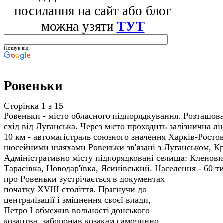
посилання на сайт або блог
можна узяти
ТУТ
Пошук від
Ровеньки
Сторінка 1 з 15
Ровеньки - місто обласного підпорядкування. Розташова
схід від Луганська. Через місто проходить залізнична лі
10 км - автомагістраль союзного значення Харків-Рост
шосейними шляхами Ровеньки зв'язані з Луганськом, К
Адміністративно місту підпорядковані селища: Кленови
Тарасівка, Новодар'ївка, Ясинівський. Населення - 60 т
про Ровеньки зустрічається в документах
початку XVIII століття. Прагнучи до
централізації і зміцнення своєї влади,
Петро І обмежив вольності донського
козацтва, заборонив козакам самочинно