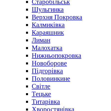
Старобільськ
Шульгинка
Верхня Покровка
Калмиківка
Караяшник
Лиман
Малохатка
Нижньопокровка
Новоборове
Підгорівка
Половинкине
Світле
Тецьке
Титарівка
Хворостянівка