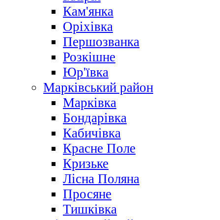
Кам'янка
Оріхівка
Першозванка
Розкішне
Юр'ївка
Марківський район
Марківка
Бондарівка
Кабичівка
Красне Поле
Кризьке
Лісна Поляна
Просяне
Тишківка