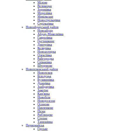
Мілове
Великоцьк
Зориківка
Морозівка
Микільське
Новострільцівка
Стрільцівка
Новоайдарський район
Новоайдар
Айдар-Миколаївка
Гаврилівка
Гречишкине
Дмитрівка
Колядівка
Новоахтирка
Олексіївка
Райгородка
Співаківка
Штормове
Новопсковський район
Новопсков
Білолуцьк
Булавинівка
Донцівка
Заайдарівка
Закотне
Кам'янка
Новобіла
Новорозсош
Осинове
Павленкове
Піски
Риб'янцеве
Степне
Танюшівка
Первомайськ
Гірське