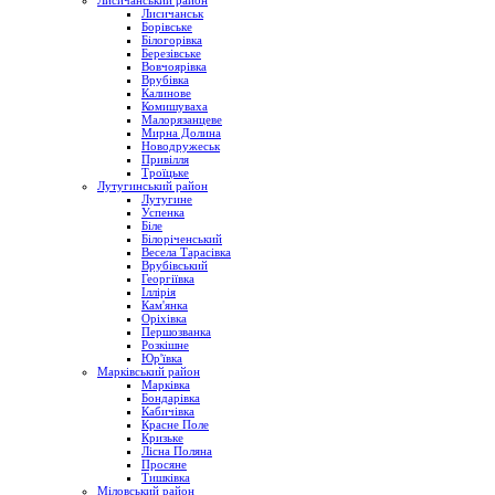
Лисичанський район
Лисичанськ
Борівське
Білогорівка
Березівське
Вовчоярівка
Врубівка
Калинове
Комишуваха
Малорязанцеве
Мирна Долина
Новодружеськ
Привілля
Троїцьке
Лутугинський район
Лутугине
Успенка
Біле
Білоріченський
Весела Тарасівка
Врубівський
Георгіївка
Іллірія
Кам'янка
Оріхівка
Першозванка
Розкішне
Юр'ївка
Марківський район
Марківка
Бондарівка
Кабичівка
Красне Поле
Кризьке
Лісна Поляна
Просяне
Тишківка
Міловський район