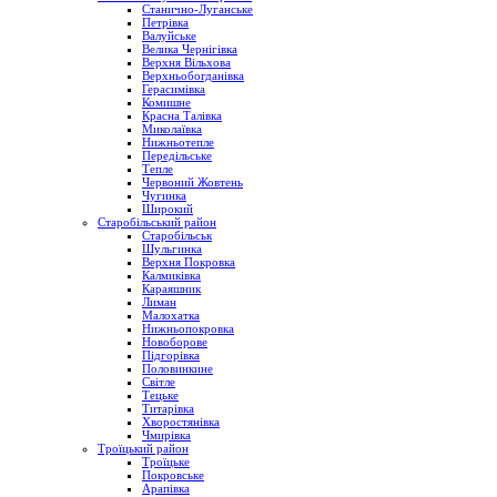
Станично-Луганське
Петрівка
Валуйське
Велика Чернігівка
Верхня Вільхова
Верхньобогданівка
Герасимівка
Комишне
Красна Талівка
Миколаївка
Нижньотепле
Передільське
Тепле
Червоний Жовтень
Чугинка
Широкий
Старобільський район
Старобільськ
Шульгинка
Верхня Покровка
Калмиківка
Караяшник
Лиман
Малохатка
Нижньопокровка
Новоборове
Підгорівка
Половинкине
Світле
Тецьке
Титарівка
Хворостянівка
Чмирівка
Троїцький район
Троїцьке
Покровське
Арапівка