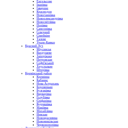
Енгельсове
Іванівка
Ізварине
Краснодон
Новоганнівка
Новоолександрівка
Новосвітлівка
Попівка
Самсонівка
Сєвєрний
Сімейкіне
Талове
Урало-Кавказ
Красний Луч
Міусинськ
Вахрушеве
Запоріжжя
Петровське
Софії'вський
Хрустальне
Штерівка
Кремінський район
Кремінна
Кабаннє
Нова Астрахань
Боровеньки
Булгаківка
Варварівка
Голубівка
Єпіфанівка
Кудряшівка
Макіївка
Михайлівка
Невське
Новокраснянка
Новомикільське
Червонопопівка