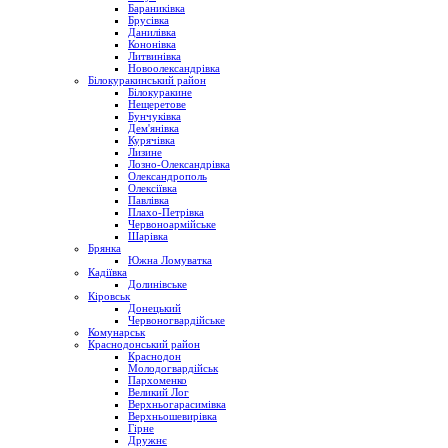
Бараниківка
Брусівка
Данилівка
Кононівка
Литвинівка
Новоолександрівка
Білокуракинський район
Білокуракине
Нещеретове
Бунчуківка
Дем'янівка
Курячівка
Лизине
Лозно-Олександрівка
Олександрополь
Олексіївка
Павлівка
Плахо-Петрівка
Червоноармійське
Шарівка
Брянка
Южна Ломуватка
Кадіївка
Долинівське
Кіровськ
Донецький
Червоногвардійське
Комунарськ
Краснодонський район
Краснодон
Молодогвардійськ
Пархоменко
Великий Лог
Верхньогарасимівка
Верхньошевирівка
Гірне
Дружнє