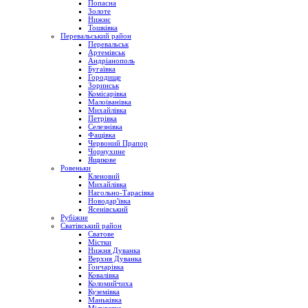
Попасна
Золоте
Нижнє
Тошківка
Перевальський район
Перевальськ
Артемівськ
Андріанополь
Бугаївка
Городище
Зоринськ
Комісарівка
Малоіванівка
Михайлівка
Петрівка
Селезнівка
Фащівка
Червоний Прапор
Чорнухине
Ящикове
Ровеньки
Кленовий
Михайлівка
Нагольно-Тарасівка
Новодар'ївка
Ясенівський
Рубіжне
Сватівський район
Сватове
Містки
Нижня Дуванка
Верхня Дуванка
Гончарівка
Ковалівка
Коломийчиха
Куземівка
Маньківка