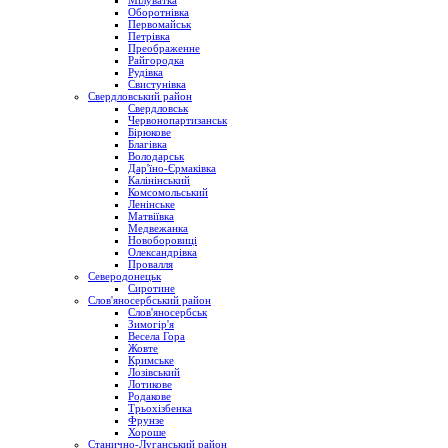
Мілуватка
Оборотнівка
Первомайськ
Петрівка
Преображенне
Райгородка
Рудівка
Свистунівка
Свердловський район
Свердловськ
Червонопартизанськ
Бірюкове
Благівка
Володарськ
Дар'їно-Єрмаківка
Калінінський
Комсомольський
Ленінське
Матвіївка
Медвежанка
Новоборовиці
Олександрівка
Провалля
Северодонецьк
Сиротине
Слов'яносербський район
Слов'яносербськ
Зимогір'я
Весела Гора
Жовте
Кримське
Лозівський
Лотикове
Родакове
Трьохізбенка
Фрунзе
Хороше
Станично-Луганський район