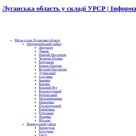
Луганська область у складі УРСР | Інформ
Міста і села Луганської області
Антрацитівський район
Антрацит
Дякове
Нижній Нагольчик
Червона Поляна
Бобрикове
Боково-Платове
Верхній Нагольчик
Дубівський
Єсаулівка
Іванівка
Кам'яне
Красний Кут
Краснолуцький
Кріпенський
Маломиколаївка
Микитівка
Пролетарський
Рафайлівка
Ребрикове
Фащівка
Щотове
Біловодський район
Біловодськ
Городище
Євсуг