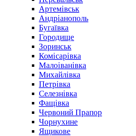
Артемівськ
Андріанополь
Бугаївка
Городище
Зоринськ
Комісарівка
Малоіванівка
Михайлівка
Петрівка
Селезнівка
Фащівка
Червоний Прапор
Чорнухине
Ящикове