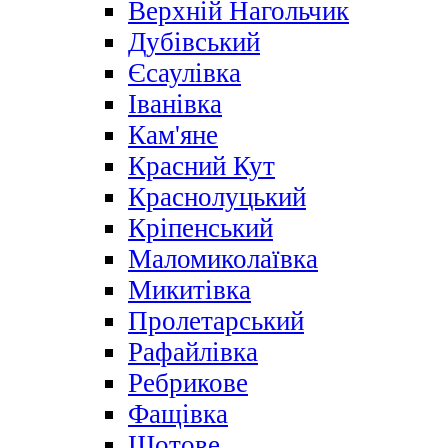
Верхній Нагольчик
Дубівський
Єсаулівка
Іванівка
Кам'яне
Красний Кут
Краснолуцький
Кріпенський
Маломиколаївка
Микитівка
Пролетарський
Рафайлівка
Ребрикове
Фащівка
Щотове