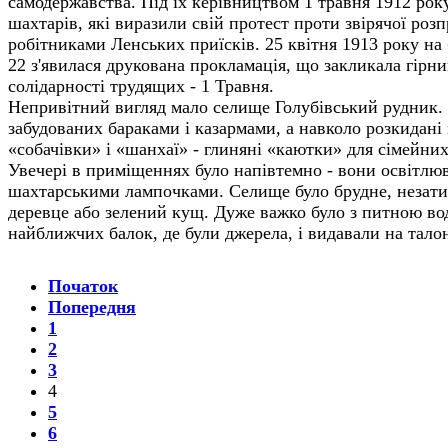
самодержавства. Під їх керівництвом 1 травня 1912 рок
шахтарів, які виразили свій протест проти звірячої роз
робітниками Ленських приїсків. 25 квітня 1913 року н
22 з'явилася друкована прокламація, що закликала гірни
солідарності трудящих - 1 Травня.
Непривітний вигляд мало селище Голубівський рудник. Т
забудованих бараками і казармами, а навколо розкидані
«собачівки» і «шанхаї» - глиняні «каютки» для сімейних
Увечері в приміщеннях було напівтемно - вони освітлю
шахтарськими лампочками. Селище було брудне, незати
деревце або зелений кущ. Дуже важко було з питною вод
найближчих балок, де були джерела, і видавали на тало
Початок
Попередня
1
2
3
4
5
6