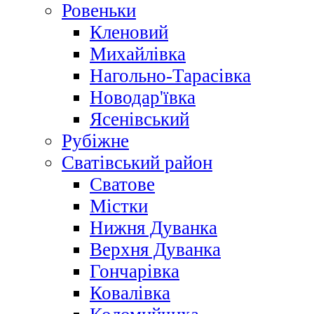
Ровеньки
Кленовий
Михайлівка
Нагольно-Тарасівка
Новодар'ївка
Ясенівський
Рубіжне
Сватівський район
Сватове
Містки
Нижня Дуванка
Верхня Дуванка
Гончарівка
Ковалівка