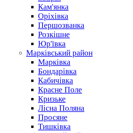
Кам'янка
Оріхівка
Першозванка
Розкішне
Юр'ївка
Марківський район
Марківка
Бондарівка
Кабичівка
Красне Поле
Кризьке
Лісна Поляна
Просяне
Тишківка