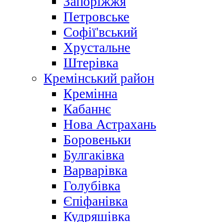
Запоріжжя
Петровське
Софії'вський
Хрустальне
Штерівка
Кремінський район
Кремінна
Кабаннє
Нова Астрахань
Боровеньки
Булгаківка
Варварівка
Голубівка
Єпіфанівка
Кудряшівка