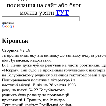
посилання на сайт або блог
можна узяти
ТУТ
Пошук від
Кіровськ
Сторінка 4 з 16
та пропаганда, яку від випадку до випадку ведуть рев
або Луганська, недостатня.
В. І. Ленін дуже чуйно реагував на листи робітників, щ
«Искры». Так було і з проханням голубівських шахтарів
на Голубівському руднику з'явилися гектографовані відо
Поширювалася політична література і в
наступні місяці. В ніч на 28 квітня 1903
року на шахті № 22 Голубівського
рудника було розкидано прокламації,
присвячені 1 Травню, що їх видав
Луганський комітет Російської соціал-