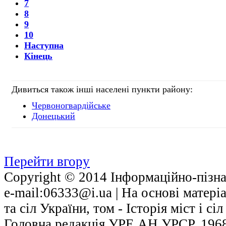
7
8
9
10
Наступна
Кінець
Дивиться також інші населені пункти району:
Червоногвардійське
Донецький
Перейти вгору
Copyright © 2014 Інформаційно-пізнав
е-mail:06333@i.ua | На основі матері
та сіл України, том - Історія міст і с
Головна редакція УРЕ АН УРСР, 1968.