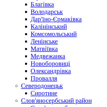
Благівка
Володарськ
Дар'їно-Єрмаківка
Калінінський
Комсомольський
Ленінське
Матвіївка
Медвежанка
Новоборовиці
Олександрівка
Провалля
Северодонецьк
Сиротине
Слов'яносербський район