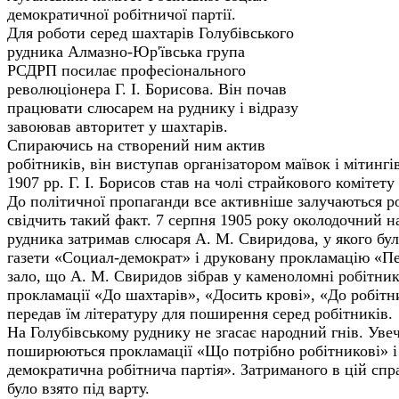
демократичної робітничої партії.
Для роботи серед шахтарів Голубівського
рудника Алмазно-Юр'ївська група
РСДРП посилає професіонального
революціонера Г. І. Борисова. Він почав
працювати слюсарем на руднику і відразу
завоював авторитет у шахтарів.
Спираючись на створений ним актив
робітників, він виступав організатором маївок і мітингі
1907 рр. Г. І. Борисов став на чолі страйкового комітет
До політичної пропаганди все активніше залучаються р
свідчить такий факт. 7 серпня 1905 року околодочний н
рудника затримав слюсаря А. М. Свиридова, у якого бул
газети «Социал-демократ» і друковану прокламацію «П
зало, що А. М. Свиридов зібрав у каменоломні робітникі
прокламації «До шахтарів», «Досить крові», «До робітни
передав їм літературу для поширення серед робітників.
На Голубівському руднику не згасає народний гнів. Увеч
поширюються прокламації «Що потрібно робітникові» і 
демократична робітнича партія». Затриманого в цій спр
було взято під варту.