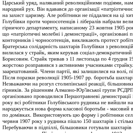
Царський уряд, наляканий революційними подіями, нам
народний рух. Він вдавався до організації «патріотични
на захист царизму. Але робітники не піддалися на ці х
Голубівки проти чорносотенців і лібералів набрали вели
гірничого департаменту, написаному 23 жовтня 1905 рок
що «патріотичні молебні і демонстрації», організовані п
конторників і чорносотенців, викликають протест робіт
Братерська солідарність шахтарів Голубівки з революц
вилилася у страйк, яким керував соціал-демократичний гу
Борисовим. Страйк тривав з 11 листопада по 4 грудня 1
жорстоко розправився з активними учасниками страйку. 
заарештований. Члени партії, які залишилися на волі, п
Після поразки революції 1905-1907 рр. боротьба шахтар
Незважаючи на розгул столипінської реакції, більшовик
гірників. За рішенням Алмазно-Юр'ївської групи РСДРП
організовано проводилися Першотравневі демонстрації і
року всі робітники Голубівського рудника не вийшли на 
народжується нова форма класової боротьби - масовий 
по домівках. Використовують цю форму і робітники сели
червня 1907 року з рудника пішло 150 шахтарів і стільк
Перебуваючи в підпіллі, більшовики готували шахтарів