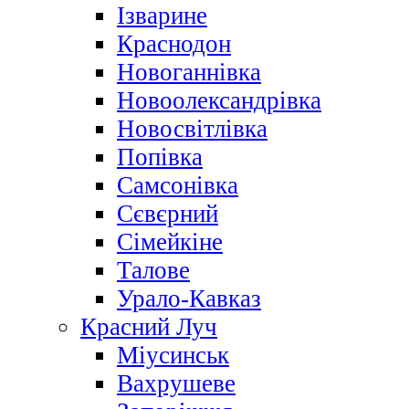
Ізварине
Краснодон
Новоганнівка
Новоолександрівка
Новосвітлівка
Попівка
Самсонівка
Сєвєрний
Сімейкіне
Талове
Урало-Кавказ
Красний Луч
Міусинськ
Вахрушеве