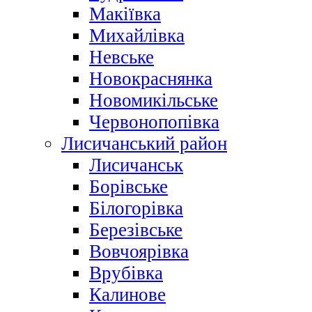
Макіївка
Михайлівка
Невське
Новокраснянка
Новомикільське
Червонопопівка
Лисичанський район
Лисичанськ
Борівське
Білогорівка
Березівське
Вовчоярівка
Врубівка
Калинове