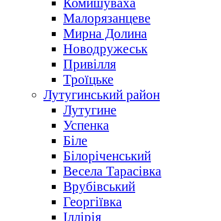
Комишуваха
Малорязанцеве
Мирна Долина
Новодружеськ
Привілля
Троїцьке
Лутугинський район
Лутугине
Успенка
Біле
Білоріченський
Весела Тарасівка
Врубівський
Георгіївка
Іллірія