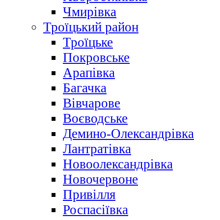
Чмирівка
Троїцький район
Троїцьке
Покровське
Арапівка
Багачка
Вівчарове
Воєводське
Демино-Олександрівка
Лантратівка
Новоолександрівка
Новочервоне
Привілля
Роспасіївка