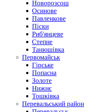
Новорозсош
Осинове
Павленкове
Піски
Риб'янцеве
Степне
Танюшівка
Первомайськ
Гірське
Попасна
Золоте
Нижнє
Тошківка
Перевальський район
Перевальськ