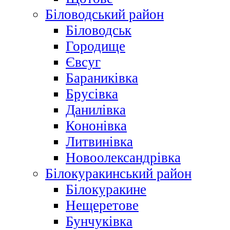
Біловодський район
Біловодськ
Городище
Євсуг
Бараниківка
Брусівка
Данилівка
Кононівка
Литвинівка
Новоолександрівка
Білокуракинський район
Білокуракине
Нещеретове
Бунчуківка