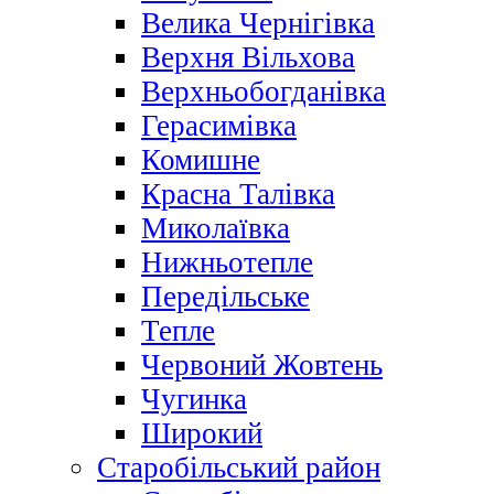
Велика Чернігівка
Верхня Вільхова
Верхньобогданівка
Герасимівка
Комишне
Красна Талівка
Миколаївка
Нижньотепле
Передільське
Тепле
Червоний Жовтень
Чугинка
Широкий
Старобільський район