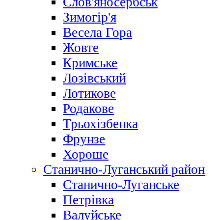
Слов'яносербськ
Зимогір'я
Весела Гора
Жовте
Кримське
Лозівський
Лотикове
Родакове
Трьохізбенка
Фрунзе
Хороше
Станично-Луганський район
Станично-Луганське
Петрівка
Валуйське