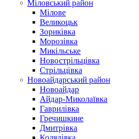
Міловський район
Мілове
Великоцьк
Зориківка
Морозівка
Микільське
Новострільцівка
Стрільцівка
Новоайдарський район
Новоайдар
Айдар-Миколаївка
Гаврилівка
Гречишкине
Дмитрівка
Колядівка