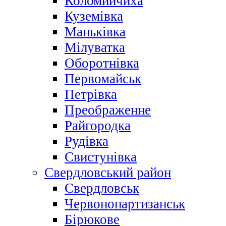
Коломийчиха
Куземівка
Маньківка
Мілуватка
Оборотнівка
Первомайськ
Петрівка
Преображенне
Райгородка
Рудівка
Свистунівка
Свердловський район
Свердловськ
Червонопартизанськ
Бірюкове