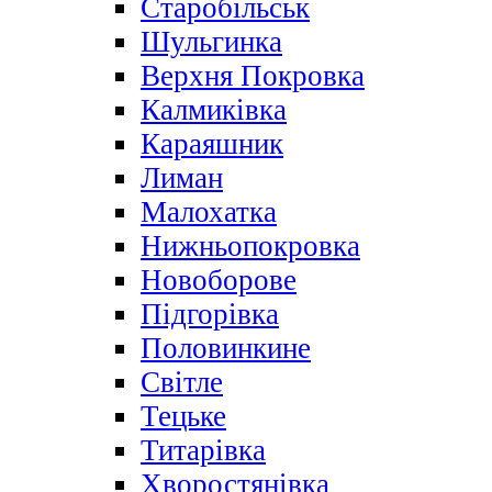
Старобільськ
Шульгинка
Верхня Покровка
Калмиківка
Караяшник
Лиман
Малохатка
Нижньопокровка
Новоборове
Підгорівка
Половинкине
Світле
Тецьке
Титарівка
Хворостянівка