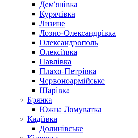
Дем'янівка
Курячівка
Лизине
Лозно-Олександрівка
Олександрополь
Олексіївка
Павлівка
Плахо-Петрівка
Червоноармійське
Шарівка
Брянка
Южна Ломуватка
Кадіївка
Долинівське