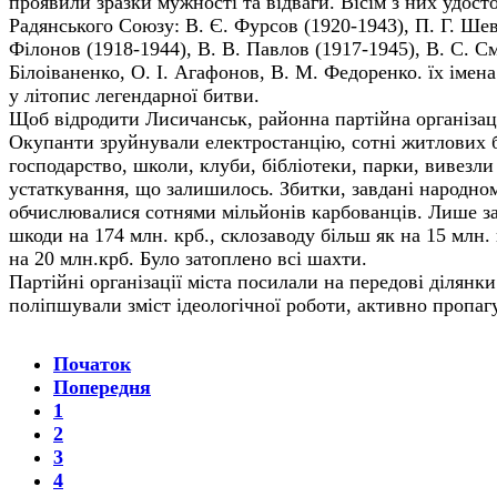
проявили зразки мужності та відваги. Вісім з них удост
Радянського Союзу: В. Є. Фурсов (1920-1943), П. Г. Шевч
Філонов (1918-1944), В. В. Павлов (1917-1945), В. С. См
Білоіваненко, О. І. Агафонов, В. М. Федоренко. їх імен
у літопис легендарної битви.
Щоб відродити Лисичанськ, районна партійна організаці
Окупанти зруйнували електростанцію, сотні житлових 
господарство, школи, клуби, бібліотеки, парки, вивезли
устаткування, що залишилось. Збитки, завдані народном
обчислювалися сотнями мільйонів карбованців. Лише з
шкоди на 174 млн. крб., склозаводу більш як на 15 млн. 
на 20 млн.крб. Було затоплено всі шахти.
Партійні організації міста посилали на передові ділянк
поліпшували зміст ідеологічної роботи, активно пропаг
Початок
Попередня
1
2
3
4