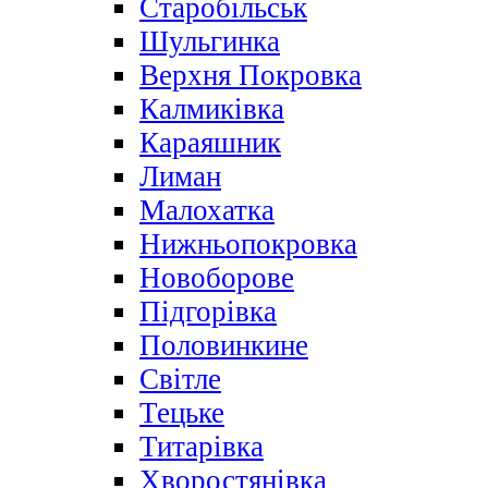
Старобільськ
Шульгинка
Верхня Покровка
Калмиківка
Караяшник
Лиман
Малохатка
Нижньопокровка
Новоборове
Підгорівка
Половинкине
Світле
Тецьке
Титарівка
Хворостянівка