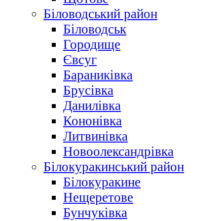
Біловодський район
Біловодськ
Городище
Євсуг
Бараниківка
Брусівка
Данилівка
Кононівка
Литвинівка
Новоолександрівка
Білокуракинський район
Білокуракине
Нещеретове
Бунчуківка