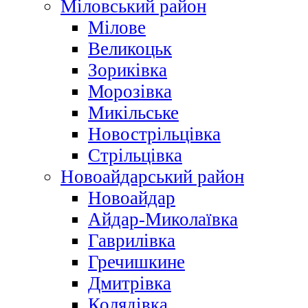
Міловський район
Мілове
Великоцьк
Зориківка
Морозівка
Микільське
Новострільцівка
Стрільцівка
Новоайдарський район
Новоайдар
Айдар-Миколаївка
Гаврилівка
Гречишкине
Дмитрівка
Колядівка