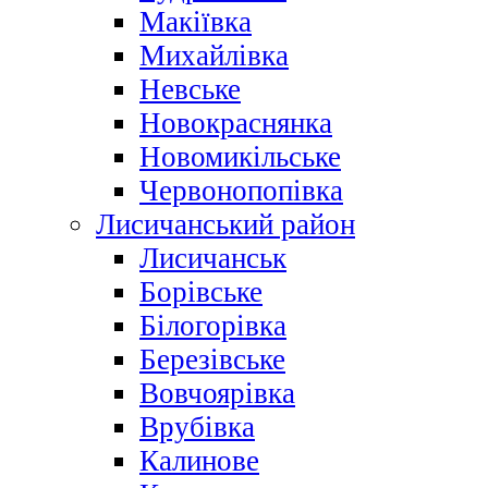
Макіївка
Михайлівка
Невське
Новокраснянка
Новомикільське
Червонопопівка
Лисичанський район
Лисичанськ
Борівське
Білогорівка
Березівське
Вовчоярівка
Врубівка
Калинове