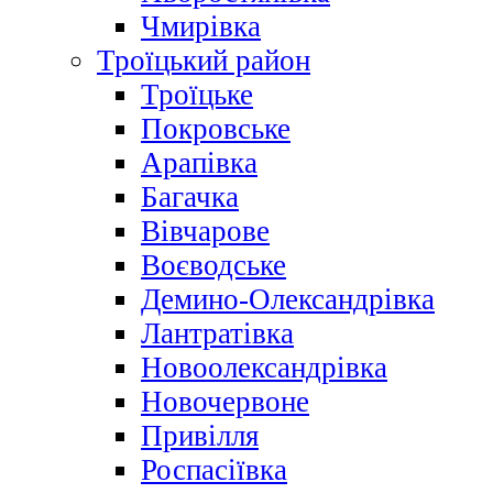
Чмирівка
Троїцький район
Троїцьке
Покровське
Арапівка
Багачка
Вівчарове
Воєводське
Демино-Олександрівка
Лантратівка
Новоолександрівка
Новочервоне
Привілля
Роспасіївка