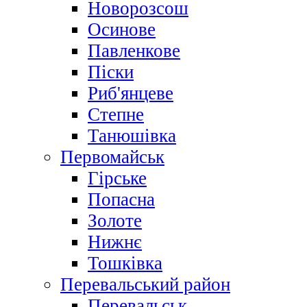
Новорозсош
Осинове
Павленкове
Піски
Риб'янцеве
Степне
Танюшівка
Первомайськ
Гірське
Попасна
Золоте
Нижнє
Тошківка
Перевальський район
Перевальськ