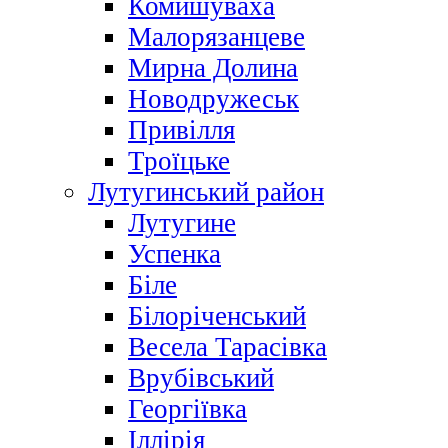
Комишуваха
Малорязанцеве
Мирна Долина
Новодружеськ
Привілля
Троїцьке
Лутугинський район
Лутугине
Успенка
Біле
Білоріченський
Весела Тарасівка
Врубівський
Георгіївка
Іллірія