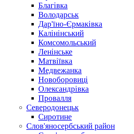
Благівка
Володарськ
Дар'їно-Єрмаківка
Калінінський
Комсомольський
Ленінське
Матвіївка
Медвежанка
Новоборовиці
Олександрівка
Провалля
Северодонецьк
Сиротине
Слов'яносербський район