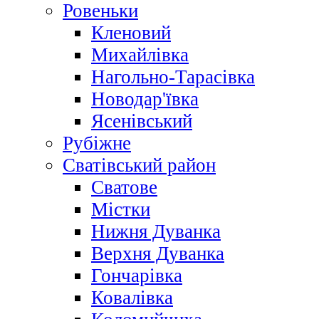
Ровеньки
Кленовий
Михайлівка
Нагольно-Тарасівка
Новодар'ївка
Ясенівський
Рубіжне
Сватівський район
Сватове
Містки
Нижня Дуванка
Верхня Дуванка
Гончарівка
Ковалівка