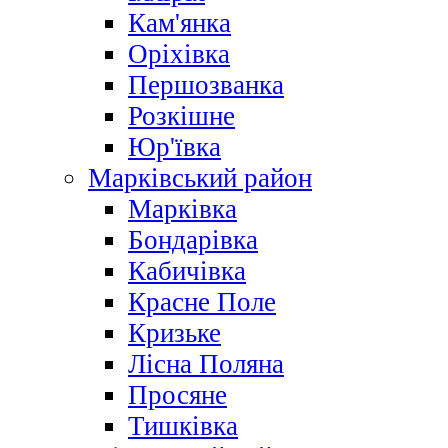
Кам'янка
Оріхівка
Першозванка
Розкішне
Юр'ївка
Марківський район
Марківка
Бондарівка
Кабичівка
Красне Поле
Кризьке
Лісна Поляна
Просяне
Тишківка