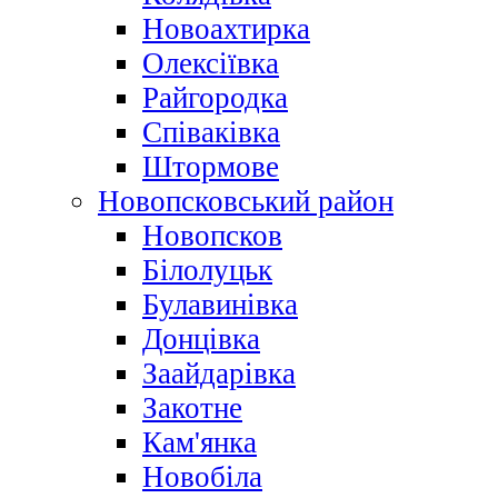
Новоахтирка
Олексіївка
Райгородка
Співаківка
Штормове
Новопсковський район
Новопсков
Білолуцьк
Булавинівка
Донцівка
Заайдарівка
Закотне
Кам'янка
Новобіла