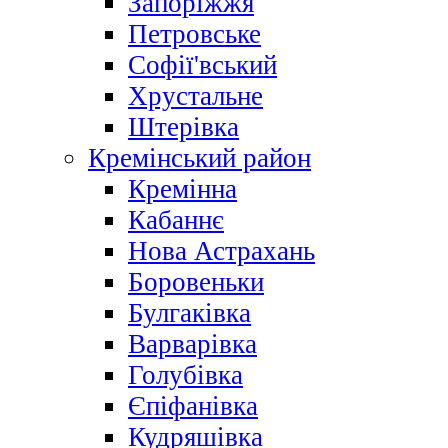
Запоріжжя
Петровське
Софії'вський
Хрустальне
Штерівка
Кремінський район
Кремінна
Кабаннє
Нова Астрахань
Боровеньки
Булгаківка
Варварівка
Голубівка
Єпіфанівка
Кудряшівка