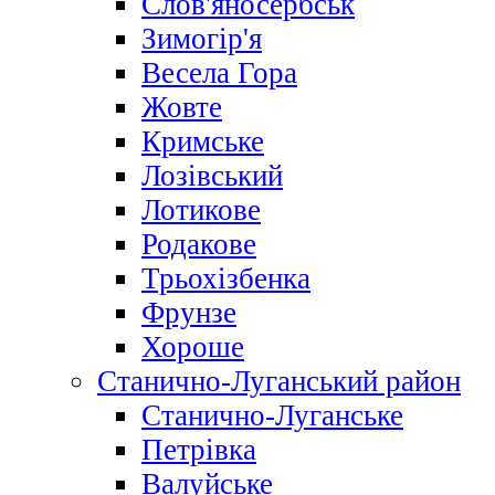
Слов'яносербськ
Зимогір'я
Весела Гора
Жовте
Кримське
Лозівський
Лотикове
Родакове
Трьохізбенка
Фрунзе
Хороше
Станично-Луганський район
Станично-Луганське
Петрівка
Валуйське