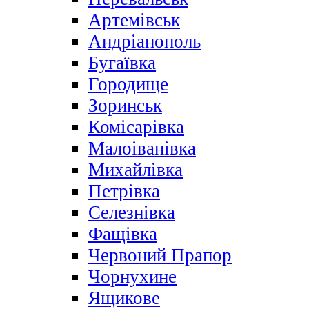
Артемівськ
Андріанополь
Бугаївка
Городище
Зоринськ
Комісарівка
Малоіванівка
Михайлівка
Петрівка
Селезнівка
Фащівка
Червоний Прапор
Чорнухине
Ящикове