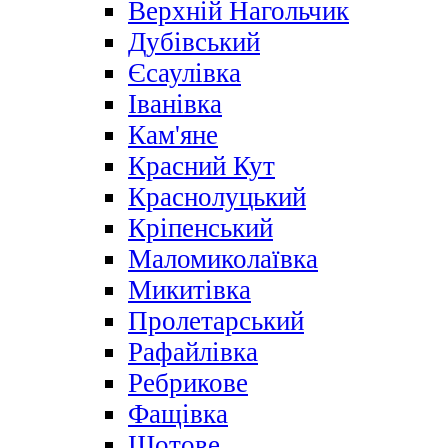
Верхній Нагольчик
Дубівський
Єсаулівка
Іванівка
Кам'яне
Красний Кут
Краснолуцький
Кріпенський
Маломиколаївка
Микитівка
Пролетарський
Рафайлівка
Ребрикове
Фащівка
Щотове