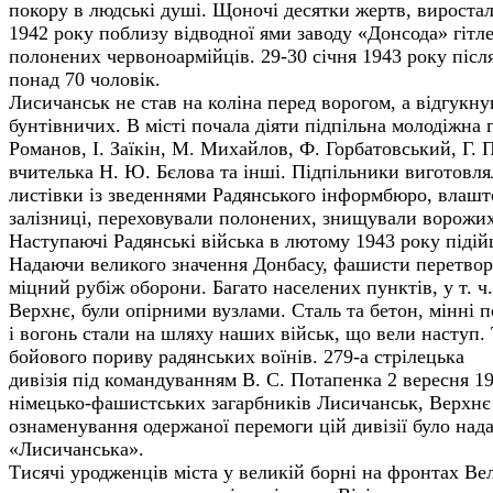
покору в людські душі. Щоночі десятки жертв, виростал
1942 року поблизу відводної ями заводу «Донсода» гітле
полонених червоноармійців. 29-30 січня 1943 року післ
понад 70 чоловік.
Лисичанськ не став на коліна перед ворогом, а відгукн
бунтівничих. В місті почала діяти підпільна молодіжна г
Романов, І. Заїкін, М. Михайлов, Ф. Горбатовський, Г. 
вчителька Н. Ю. Бєлова та інші. Підпільники виготовл
листівки із зведеннями Радянського інформбюро, влашт
залізниці, переховували полонених, знищували ворожих
Наступаючі Радянські війська в лютому 1943 року підій
Надаючи великого значення Донбасу, фашисти перетвор
міцний рубіж оборони. Багато населених пунктів, у т. ч
Верхнє, були опірними вузлами. Сталь та бетон, мінні п
і вогонь стали на шляху наших військ, що вели наступ.
бойового пориву радянських воїнів. 279-а стрілецька
дивізія під командуванням В. С. Потапенка 2 вересня 1
німецько-фашистських загарбників Лисичанськ, Верхнє 
ознаменування одержаної перемоги цій дивізії було на
«Лисичанська».
Тисячі уродженців міста у великій борні на фронтах Ве