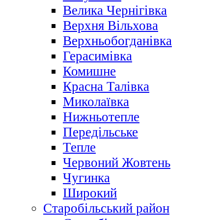
Велика Чернігівка
Верхня Вільхова
Верхньобогданівка
Герасимівка
Комишне
Красна Талівка
Миколаївка
Нижньотепле
Передільське
Тепле
Червоний Жовтень
Чугинка
Широкий
Старобільський район