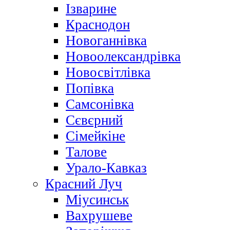
Ізварине
Краснодон
Новоганнівка
Новоолександрівка
Новосвітлівка
Попівка
Самсонівка
Сєвєрний
Сімейкіне
Талове
Урало-Кавказ
Красний Луч
Міусинськ
Вахрушеве