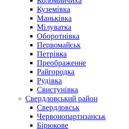
Коломийчиха
Куземівка
Маньківка
Мілуватка
Оборотнівка
Первомайськ
Петрівка
Преображенне
Райгородка
Рудівка
Свистунівка
Свердловський район
Свердловськ
Червонопартизанськ
Бірюкове