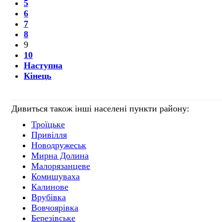
5
6
7
8
9
10
Наступна
Кінець
Дивиться також інші населені пункти району:
Троїцьке
Привілля
Новодружеськ
Мирна Долина
Малорязанцеве
Комишуваха
Калинове
Врубівка
Вовчоярівка
Березівське