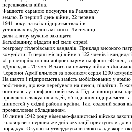
перешкодила війна.
Фашисти сараною посунули на Радянську
землю. В перший день війни, 22 червня
1941 року, на всіх підприємствах і в
установах відбулись мітинги. Лисичанці
дали клятву мужньо захищати
Батьківщину, віддати всі сили справі
розгрому гітлерівських вандалів. Приклад високого пат
комуністи. В перші місяці війни з 122 членів і кандидаті
«Пролетарій» пішли добровільцями на фронт 68 чол., з п
«Донсода» - 70 чол. Всього на початку війни з Лисичанс
Червоної Армії влилося за покликом серця 1200 комуніс
На шахти і підприємства замість мобілізованих у армію
робітники, що вже перебували на пенсії, підлітки. В жо
опинилось у прифронтовій смузі. Під керівництвом парт
проведена евакуація людей, обладнання підприємств та
цінностей у східні райони країни. Так, содовий завод ві
промисловим обладнанням.
10 липня 1942 року німецько-фашистські війська захопил
головорізи з перших же днів окупації приступили до в
порядку». Окупанти утверджували свою владу жорстокі