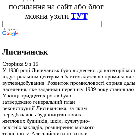
посилання на сайт або блог
можна узяти
ТУТ
Пошук від
Лисичанськ
Сторінка 9 з 15
У 1938 році Лисичанськ було віднесено до категорії міс
індустріальним центром з багатогалузевою промисловіс
вуглевидобування. Розвиток промисловості сприяв да
населення, яке заданими перепису 1939 року становило 
У кінці тридцятих років було
затверджено генеральний план
реконструкції Лисичанська, за яким
передбачалось будівництво нових
житлових будинків, шкіл, культурно-
освітніх закладів, розширення міського
транспорту. Але здійснити ці заходи