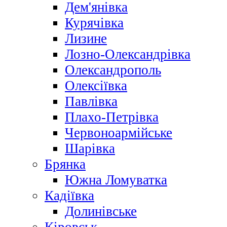
Дем'янівка
Курячівка
Лизине
Лозно-Олександрівка
Олександрополь
Олексіївка
Павлівка
Плахо-Петрівка
Червоноармійське
Шарівка
Брянка
Южна Ломуватка
Кадіївка
Долинівське