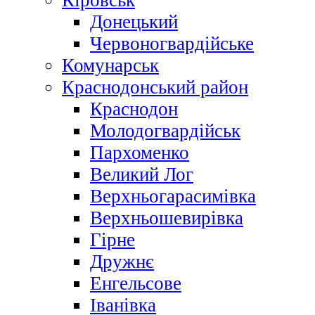
Кіровськ
Донецький
Червоногвардійське
Комунарськ
Краснодонський район
Краснодон
Молодогвардійськ
Пархоменко
Великий Лог
Верхньогарасимівка
Верхньошевирівка
Гірне
Дружнє
Енгельсове
Іванівка