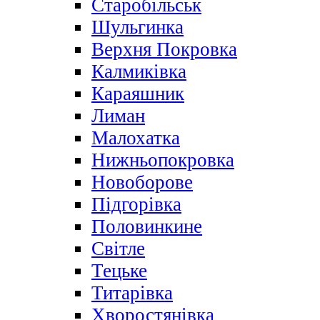
Старобільськ
Шульгинка
Верхня Покровка
Калмиківка
Караяшник
Лиман
Малохатка
Нижньопокровка
Новоборове
Підгорівка
Половинкине
Світле
Тецьке
Титарівка
Хворостянівка