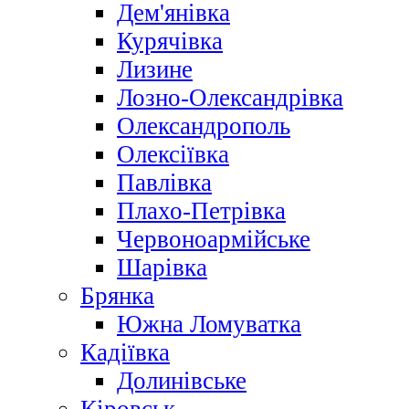
Дем'янівка
Курячівка
Лизине
Лозно-Олександрівка
Олександрополь
Олексіївка
Павлівка
Плахо-Петрівка
Червоноармійське
Шарівка
Брянка
Южна Ломуватка
Кадіївка
Долинівське