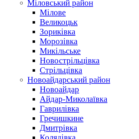
Міловський район
Мілове
Великоцьк
Зориківка
Морозівка
Микільське
Новострільцівка
Стрільцівка
Новоайдарський район
Новоайдар
Айдар-Миколаївка
Гаврилівка
Гречишкине
Дмитрівка
Колядівка