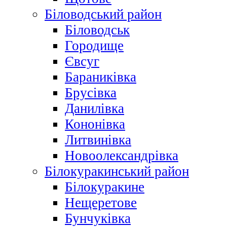
Біловодський район
Біловодськ
Городище
Євсуг
Бараниківка
Брусівка
Данилівка
Кононівка
Литвинівка
Новоолександрівка
Білокуракинський район
Білокуракине
Нещеретове
Бунчуківка