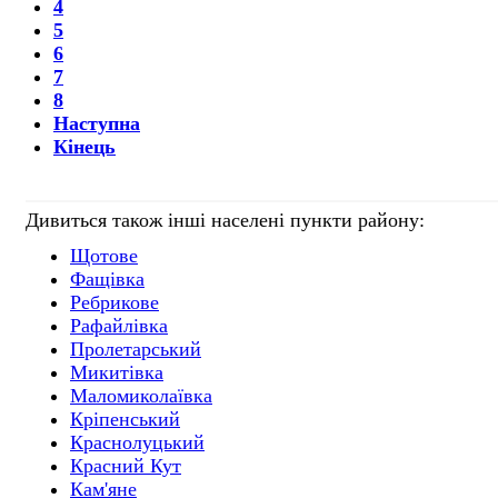
4
5
6
7
8
Наступна
Кінець
Дивиться також інші населені пункти району:
Щотове
Фащівка
Ребрикове
Рафайлівка
Пролетарський
Микитівка
Маломиколаївка
Кріпенський
Краснолуцький
Красний Кут
Кам'яне