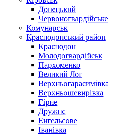
Кіровськ
Донецький
Червоногвардійське
Комунарськ
Краснодонський район
Краснодон
Молодогвардійськ
Пархоменко
Великий Лог
Верхньогарасимівка
Верхньошевирівка
Гірне
Дружнє
Енгельсове
Іванівка