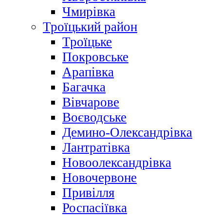
Чмирівка
Троїцький район
Троїцьке
Покровське
Арапівка
Багачка
Вівчарове
Воєводське
Демино-Олександрівка
Лантратівка
Новоолександрівка
Новочервоне
Привілля
Роспасіївка