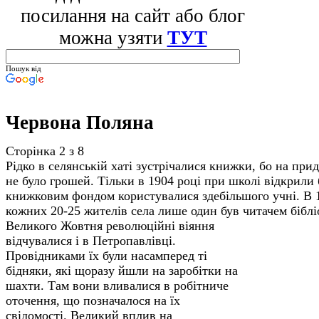
посилання на сайт або блог
можна узяти
ТУТ
Пошук від
Червона Поляна
Сторінка 2 з 8
Рідко в селянській хаті зустрічалися книжки, бо на прид
не було грошей. Тільки в 1904 році при школі відкрили б
книжковим фондом користувалися здебільшого учні. В 1
кожних 20-25 жителів села лише один був читачем бібл
Великого Жовтня революційні віяння
відчувалися і в Петропавлівці.
Провідниками їх були насамперед ті
бідняки, які щоразу йшли на заробітки на
шахти. Там вони вливалися в робітниче
оточення, що позначалося на їх
свідомості. Великий вплив на