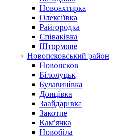
Новоахтирка
Олексіївка
Райгородка
Співаківка
Штормове
Новопсковський район
Новопсков
Білолуцьк
Булавинівка
Донцівка
Заайдарівка
Закотне
Кам'янка
Новобіла