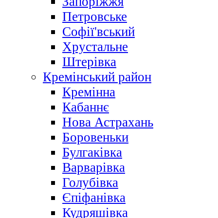
Запоріжжя
Петровське
Софії'вський
Хрустальне
Штерівка
Кремінський район
Кремінна
Кабаннє
Нова Астрахань
Боровеньки
Булгаківка
Варварівка
Голубівка
Єпіфанівка
Кудряшівка