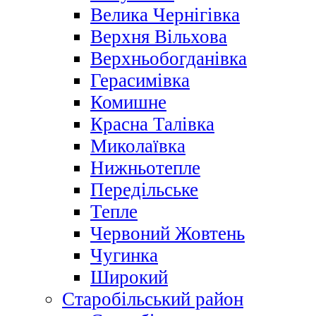
Велика Чернігівка
Верхня Вільхова
Верхньобогданівка
Герасимівка
Комишне
Красна Талівка
Миколаївка
Нижньотепле
Передільське
Тепле
Червоний Жовтень
Чугинка
Широкий
Старобільський район