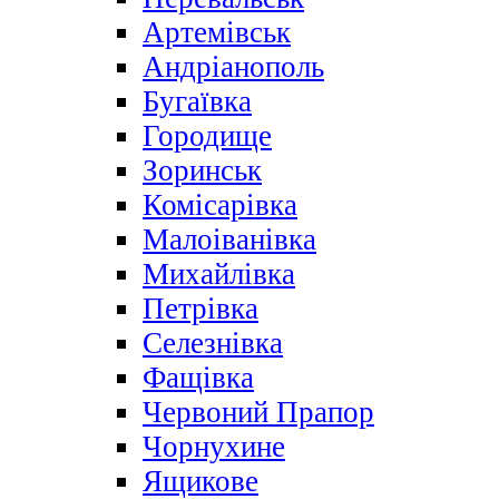
Артемівськ
Андріанополь
Бугаївка
Городище
Зоринськ
Комісарівка
Малоіванівка
Михайлівка
Петрівка
Селезнівка
Фащівка
Червоний Прапор
Чорнухине
Ящикове