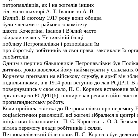
петропавлівців, як і на жителів інших
сіл, мали шахтарі А. Т. Іванов та А. В.
В'ялий. В лютому 1917 року вони обидва
були членами страйкового комітету
шахти Кочергінa. Іванов і В'ялий часто
збирали селян у Чепилкіній балці
поблизу Петропавлівки і розповідали їм
про боротьбу робітників за свої права, закликали їх ор
гнобителів.
Одним з перших більшовиків Петропавлівки був Поліка
дитячих років довелося йому наймитувати у сільських б
Корнєєва призвали на військову службу, в армії він збл
підпільниками, а в 1914 році вступив до лав РСДРП. В к
повернувшись у своє село, П. С. Корнєєв встановив зв'
організацією РСДРП(б), поширював революційні листів
пропагандистську роботу.
Коли прийшла звістка до Петропавлівки про перемогу 
соціалістичної революції, всі жителі зібралися в центрі 
ініціативи більшовиків - П. С. Корнєєва та О. 3. Безпало
вітала перемогу влади робітників і селян.
Петропавлівський більшовик П. С. Корнєєв був делегат