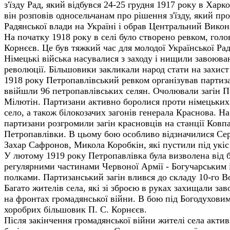
з'їзду Рад, який відбувся 24-25 грудня 1917 року в Харк
він розповів односельчанам про рішення з'їзду, який п
Радянської влади на Україні і обрав Центральний Викон
На початку 1918 року в селі було створено ревком, голо
Корнєєв. Це був тяжкий час для молодої Української Рад
Німецькі війська насувалися з заходу і нищили завоюва
революції. Більшовики закликали народ стати на захист 
1918 року Петропавлівський ревком організував партиза
ввійшли 96 петропавлівських селян. Очолювали загін П.
Мілютін. Партизани активно боролися проти німецьких 
село, а також білокозачих загонів генерала Краснова. Н
партизани розгромили загін красновців на станції Ковпа
Петропавлівки. В цьому бою особливо відзначилися Сер
Захар Сафронов, Микола Коробкін, які пустили під укі
У лютому 1919 року Петропавлівка була визволена від 
регулярними частинами Червоної Армії - Богучарським 
полками. Партизанський загін влився до складу 10-го В
Багато жителів села, які зі зброєю в руках захищали з
на фронтах громадянської війни. В бою під Богодуховим
хоробрих більшовик П. С. Корнєєв.
Після закінчення громадянської війни жителі села акти