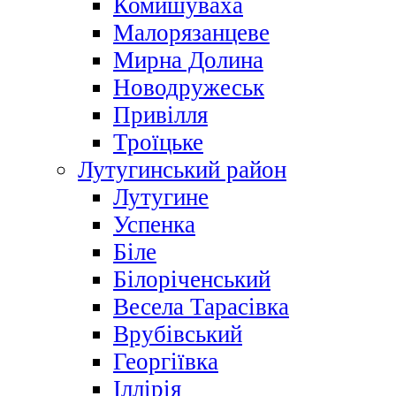
Комишуваха
Малорязанцеве
Мирна Долина
Новодружеськ
Привілля
Троїцьке
Лутугинський район
Лутугине
Успенка
Біле
Білоріченський
Весела Тарасівка
Врубівський
Георгіївка
Іллірія