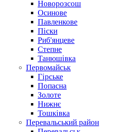
Новорозсош
Осинове
Павленкове
Піски
Риб'янцеве
Степне
Танюшівка
Первомайськ
Гірське
Попасна
Золоте
Нижнє
Тошківка
Перевальський район
Перевальськ