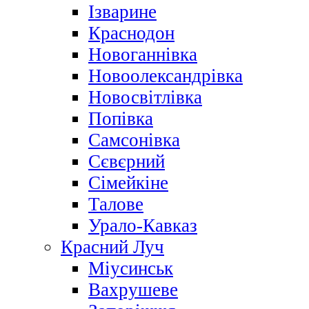
Ізварине
Краснодон
Новоганнівка
Новоолександрівка
Новосвітлівка
Попівка
Самсонівка
Сєвєрний
Сімейкіне
Талове
Урало-Кавказ
Красний Луч
Міусинськ
Вахрушеве