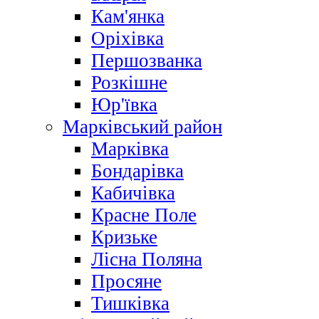
Кам'янка
Оріхівка
Першозванка
Розкішне
Юр'ївка
Марківський район
Марківка
Бондарівка
Кабичівка
Красне Поле
Кризьке
Лісна Поляна
Просяне
Тишківка