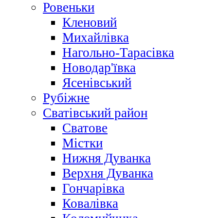
Ровеньки
Кленовий
Михайлівка
Нагольно-Тарасівка
Новодар'ївка
Ясенівський
Рубіжне
Сватівський район
Сватове
Містки
Нижня Дуванка
Верхня Дуванка
Гончарівка
Ковалівка