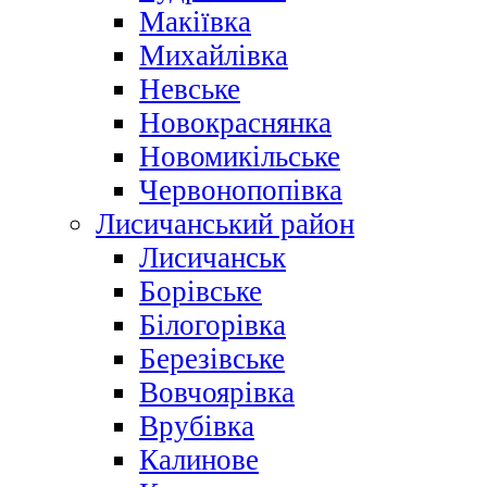
Макіївка
Михайлівка
Невське
Новокраснянка
Новомикільське
Червонопопівка
Лисичанський район
Лисичанськ
Борівське
Білогорівка
Березівське
Вовчоярівка
Врубівка
Калинове