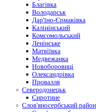
Благівка
Володарськ
Дар'їно-Єрмаківка
Калінінський
Комсомольський
Ленінське
Матвіївка
Медвежанка
Новоборовиці
Олександрівка
Провалля
Северодонецьк
Сиротине
Слов'яносербський район