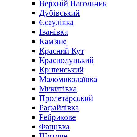
Верхній Нагольчик
Дубівський
Єсаулівка
Іванівка
Кам'яне
Красний Кут
Краснолуцький
Кріпенський
Маломиколаївка
Микитівка
Пролетарський
Рафайлівка
Ребрикове
Фащівка
Щотове