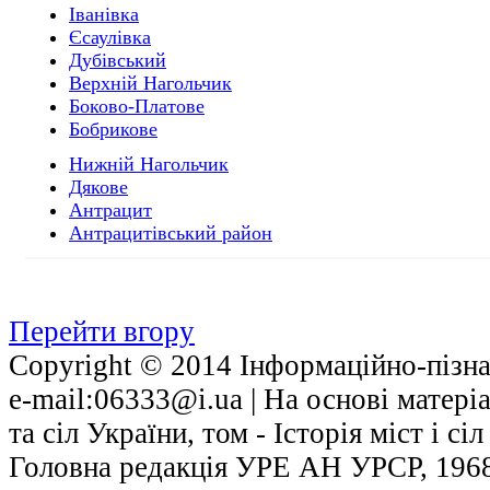
Іванівка
Єсаулівка
Дубівський
Верхній Нагольчик
Боково-Платове
Бобрикове
Нижній Нагольчик
Дякове
Антрацит
Антрацитівський район
Перейти вгору
Copyright © 2014 Інформаційно-пізнав
е-mail:06333@i.ua | На основі матері
та сіл України, том - Історія міст і с
Головна редакція УРЕ АН УРСР, 1968.