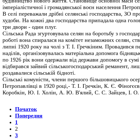
будівництво нового життя. Становище основної маси сел
імперіалістичної і громадянської воєн населення Петро
В селі переважали дрібні селянські господарства, ЗО пр
худоби. На кожні два господарства припадала одна голов
три двори - один плуг.
Сільська Рада згуртовувала селян на боротьбу з господа
роботі вона спиралася на комітет незаможних селян, ст
липні 1920 року на чолі з Т. І. Гречкіним. Провадився 
наділів, організовувалась матеріальна допомога бідняць
по 1926 рік вони одержали від держави допомогу в сумі 
відбирався зайвий сільськогосподарський реманент, лиш
роздавалися сільській бідноті.
Сільські комуністи, члени першого більшовицького осер
Петропавлівці в 1920 році,- Т. І. Гречкін, К. Є. Фіногєєв
Коробкін, Ю. І. Холін, А. Ю. В'ялий, С. С. Зайцев, І. О
Початок
Попередня
1
2
3