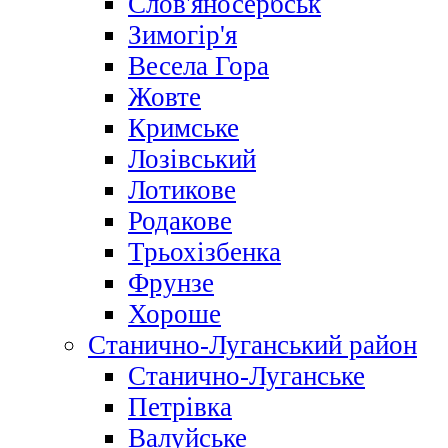
Слов'яносербськ
Зимогір'я
Весела Гора
Жовте
Кримське
Лозівський
Лотикове
Родакове
Трьохізбенка
Фрунзе
Хороше
Станично-Луганський район
Станично-Луганське
Петрівка
Валуйське