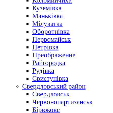
Коломийчиха
Куземівка
Маньківка
Мілуватка
Оборотнівка
Первомайськ
Петрівка
Преображенне
Райгородка
Рудівка
Свистунівка
Свердловський район
Свердловськ
Червонопартизанськ
Бірюкове