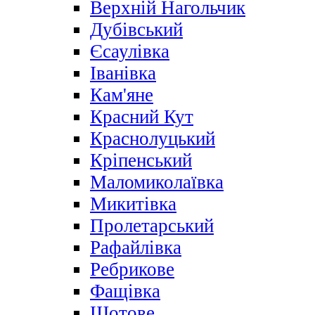
Верхній Нагольчик
Дубівський
Єсаулівка
Іванівка
Кам'яне
Красний Кут
Краснолуцький
Кріпенський
Маломиколаївка
Микитівка
Пролетарський
Рафайлівка
Ребрикове
Фащівка
Щотове