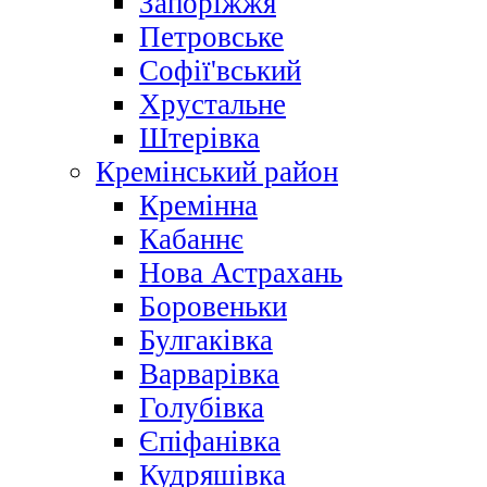
Запоріжжя
Петровське
Софії'вський
Хрустальне
Штерівка
Кремінський район
Кремінна
Кабаннє
Нова Астрахань
Боровеньки
Булгаківка
Варварівка
Голубівка
Єпіфанівка
Кудряшівка