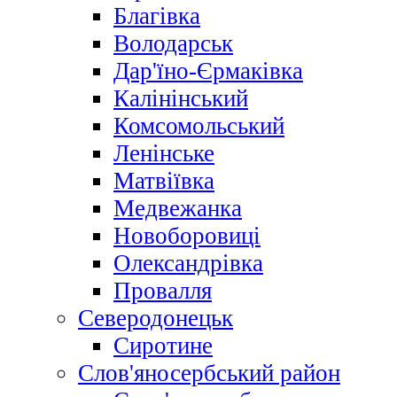
Благівка
Володарськ
Дар'їно-Єрмаківка
Калінінський
Комсомольський
Ленінське
Матвіївка
Медвежанка
Новоборовиці
Олександрівка
Провалля
Северодонецьк
Сиротине
Слов'яносербський район