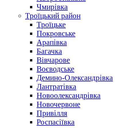
Чмирівка
Троїцький район
Троїцьке
Покровське
Арапівка
Багачка
Вівчарове
Воєводське
Демино-Олександрівка
Лантратівка
Новоолександрівка
Новочервоне
Привілля
Роспасіївка