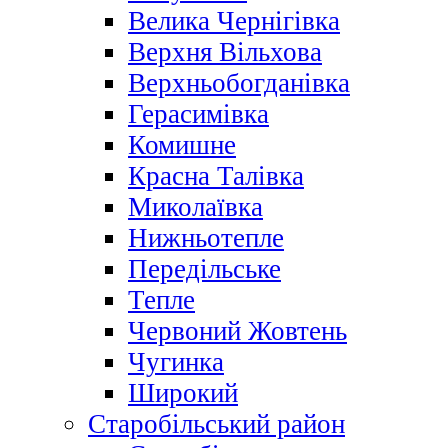
Велика Чернігівка
Верхня Вільхова
Верхньобогданівка
Герасимівка
Комишне
Красна Талівка
Миколаївка
Нижньотепле
Передільське
Тепле
Червоний Жовтень
Чугинка
Широкий
Старобільський район