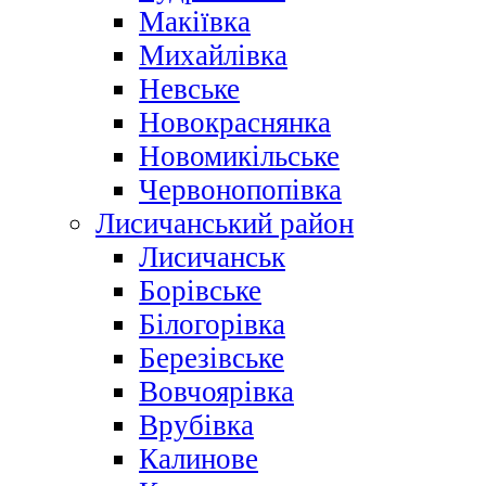
Макіївка
Михайлівка
Невське
Новокраснянка
Новомикільське
Червонопопівка
Лисичанський район
Лисичанськ
Борівське
Білогорівка
Березівське
Вовчоярівка
Врубівка
Калинове