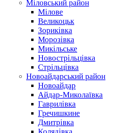
Міловський район
Мілове
Великоцьк
Зориківка
Морозівка
Микільське
Новострільцівка
Стрільцівка
Новоайдарський район
Новоайдар
Айдар-Миколаївка
Гаврилівка
Гречишкине
Дмитрівка
Колядівка