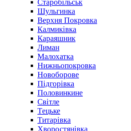
Старобільськ
Шульгинка
Верхня Покровка
Калмиківка
Караяшник
Лиман
Малохатка
Нижньопокровка
Новоборове
Підгорівка
Половинкине
Світле
Тецьке
Титарівка
Хворостянівка