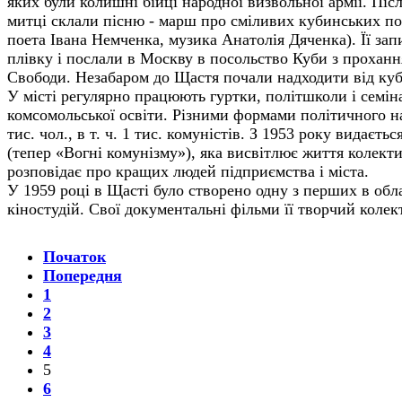
яких були колишні бійці народної визвольної армії. Після
митці склали пісню - марш про сміливих кубинських по
поета Івана Немченка, музика Анатолія Дяченка). Її за
плівку і послали в Москву в посольство Куби з проханн
Свободи. Незабаром до Щастя почали надходити від куб
У місті регулярно працюють гуртки, політшколи і семін
комсомольської освіти. Різними формами політичного н
тис. чол., в т. ч. 1 тис. комуністів. З 1953 року видаєть
(тепер «Вогні комунізму»), яка висвітлює життя колект
розповідає про кращих людей підприємства і міста.
У 1959 році в Щасті було створено одну з перших в обл
кіностудій. Свої документальні фільми її творчий коле
Початок
Попередня
1
2
3
4
5
6