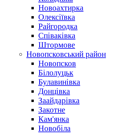
Новоахтирка
Олексіївка
Райгородка
Співаківка
Штормове
Новопсковський район
Новопсков
Білолуцьк
Булавинівка
Донцівка
Заайдарівка
Закотне
Кам'янка
Новобіла