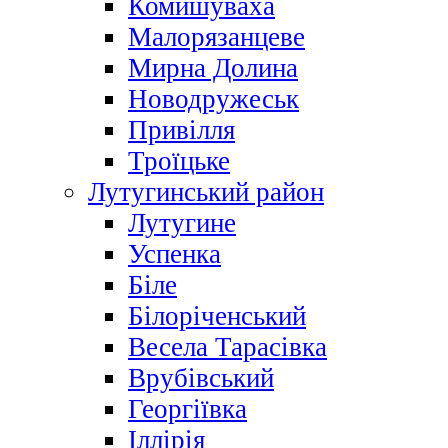
Комишуваха
Малорязанцеве
Мирна Долина
Новодружеськ
Привілля
Троїцьке
Лутугинський район
Лутугине
Успенка
Біле
Білоріченський
Весела Тарасівка
Врубівський
Георгіївка
Іллірія