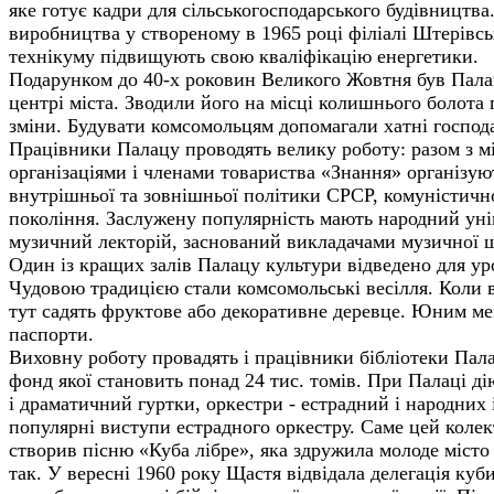
яке готує кадри для сільськогосподарського будівництва.
виробництва у створеному в 1965 році філіалі Штерівсь
технікуму підвищують свою кваліфікацію енергетики.
Подарунком до 40-х роковин Великого Жовтня був Пала
центрі міста. Зводили його на місці колишнього болота 
зміни. Будувати комсомольцям допомагали хатні господа
Працівники Палацу проводять велику роботу: разом з 
організаціями і членами товариства «Знання» організуют
внутрішньої та зовнішньої політики СРСР, комуністичн
покоління. Заслужену популярність мають народний унів
музичний лекторій, заснований викладачами музичної 
Один із кращих залів Палацу культури відведено для ур
Чудовою традицією стали комсомольські весілля. Коли в
тут садять фруктове або декоративне деревце. Юним м
паспорти.
Виховну роботу провадять і працівники бібліотеки Пал
фонд якої становить понад 24 тис. томів. При Палаці д
і драматичний гуртки, оркестри - естрадний і народних
популярні виступи естрадного оркестру. Саме цей коле
створив пісню «Куба лібре», яка здружила молоде місто
так. У вересні 1960 року Щастя відвідала делегація куб