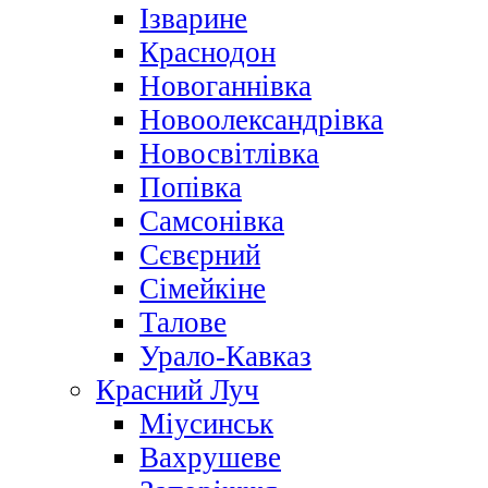
Ізварине
Краснодон
Новоганнівка
Новоолександрівка
Новосвітлівка
Попівка
Самсонівка
Сєвєрний
Сімейкіне
Талове
Урало-Кавказ
Красний Луч
Міусинськ
Вахрушеве