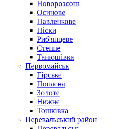
Новорозсош
Осинове
Павленкове
Піски
Риб'янцеве
Степне
Танюшівка
Первомайськ
Гірське
Попасна
Золоте
Нижнє
Тошківка
Перевальський район
Перевальськ