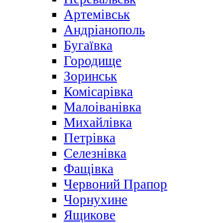
Артемівськ
Андріанополь
Бугаївка
Городище
Зоринськ
Комісарівка
Малоіванівка
Михайлівка
Петрівка
Селезнівка
Фащівка
Червоний Прапор
Чорнухине
Ящикове