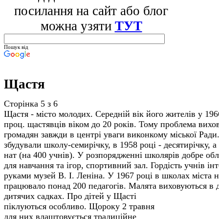
посилання на сайт або блог
можна узяти
ТУТ
Пошук від
Щастя
Сторінка 5 з 6
Щастя - місто молодих. Середній вік його жителів у 1966
проц. щастявців віком до 20 років. Тому проблема вихо
громадян завжди в центрі уваги виконкому міської Ради.
збудували школу-семирічку, в 1958 році - десятирічку, а
нат (на 400 учнів). У розпорядженні школярів добре обл
для навчання та ігор, спортивний зал. Гордість учнів ін
руками музей В. І. Леніна. У 1967 році в школах міста н
працювало понад 200 педагогів. Малята виховуються в д
дитячих садках.
Про дітей у Щасті
піклуються особливо. Щороку 2 травня
для них влаштовується традиційне