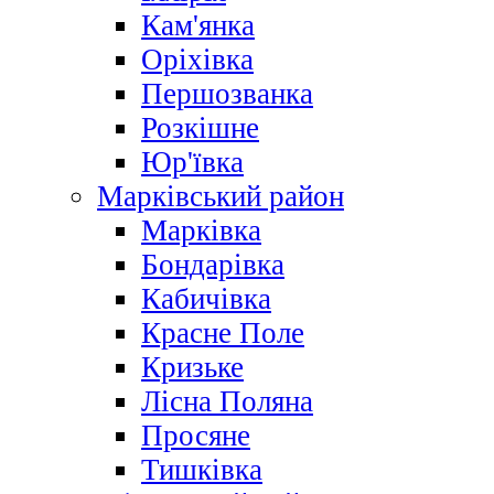
Кам'янка
Оріхівка
Першозванка
Розкішне
Юр'ївка
Марківський район
Марківка
Бондарівка
Кабичівка
Красне Поле
Кризьке
Лісна Поляна
Просяне
Тишківка