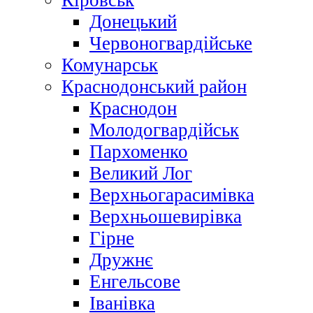
Кіровськ
Донецький
Червоногвардійське
Комунарськ
Краснодонський район
Краснодон
Молодогвардійськ
Пархоменко
Великий Лог
Верхньогарасимівка
Верхньошевирівка
Гірне
Дружнє
Енгельсове
Іванівка