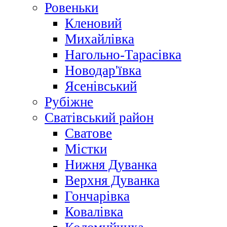
Ровеньки
Кленовий
Михайлівка
Нагольно-Тарасівка
Новодар'ївка
Ясенівський
Рубіжне
Сватівський район
Сватове
Містки
Нижня Дуванка
Верхня Дуванка
Гончарівка
Ковалівка