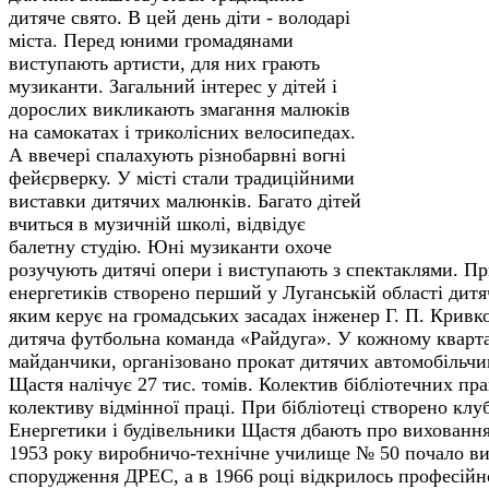
дитяче свято. В цей день діти - володарі
міста. Перед юними громадянами
виступають артисти, для них грають
музиканти. Загальний інтерес у дітей і
дорослих викликають змагання малюків
на самокатах і триколісних велосипедах.
А ввечері спалахують різнобарвні вогні
фейєрверку. У місті стали традиційними
виставки дитячих малюнків. Багато дітей
вчиться в музичній школі, відвідує
балетну студію. Юні музиканти охоче
розучують дитячі опери і виступають з спектаклями. Пр
енергетиків створено перший у Луганській області дит
яким керує на громадських засадах інженер Г. П. Кривко
дитяча футбольна команда «Райдуга». У кожному квартал
майданчики, організовано прокат дитячих автомобільчик
Щастя налічує 27 тис. томів. Колектив бібліотечних пр
колективу відмінної праці. При бібліотеці створено клу
Енергетики і будівельники Щастя дбають про виховання 
1953 року виробничо-технічне училище № 50 почало вип
спорудження ДРЕС, а в 1966 році відкрилось професій