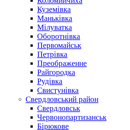
Коломийчиха
Куземівка
Маньківка
Мілуватка
Оборотнівка
Первомайськ
Петрівка
Преображенне
Райгородка
Рудівка
Свистунівка
Свердловський район
Свердловськ
Червонопартизанськ
Бірюкове