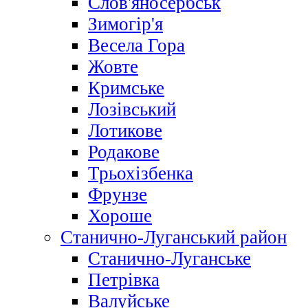
Слов'яносербськ
Зимогір'я
Весела Гора
Жовте
Кримське
Лозівський
Лотикове
Родакове
Трьохізбенка
Фрунзе
Хороше
Станично-Луганський район
Станично-Луганське
Петрівка
Валуйське