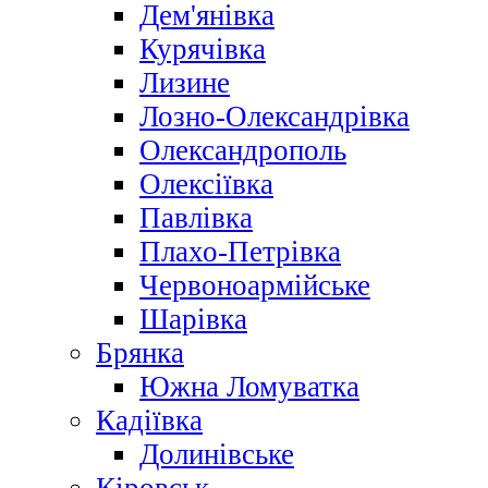
Дем'янівка
Курячівка
Лизине
Лозно-Олександрівка
Олександрополь
Олексіївка
Павлівка
Плахо-Петрівка
Червоноармійське
Шарівка
Брянка
Южна Ломуватка
Кадіївка
Долинівське