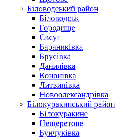
Біловодський район
Біловодськ
Городище
Євсуг
Бараниківка
Брусівка
Данилівка
Кононівка
Литвинівка
Новоолександрівка
Білокуракинський район
Білокуракине
Нещеретове
Бунчуківка